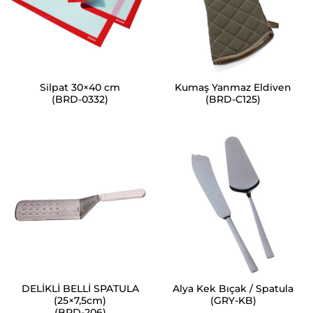
Silpat 30×40 cm
Kumaş Yanmaz Eldiven
(BRD-0332)
(BRD-C125)
DELİKLİ BELLİ SPATULA
Alya Kek Bıçak / Spatula
(25×7,5cm)
(GRY-KB)
(BRD-206)