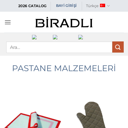
İçeriğe
Türkçe
BAYİ GİRİŞİ
2026 CATALOG
atla
Ara:
PASTANE MALZEMELERİ