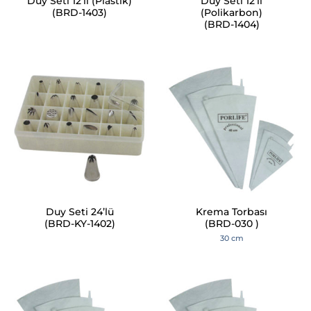
Duy Seti 12’li (Plastik)
Duy Seti 12’li
(BRD-1403)
(Polikarbon)
(BRD-1404)
Duy Seti 24’lü
Krema Torbası
(BRD-KY-1402)
(BRD-030 )
30 cm