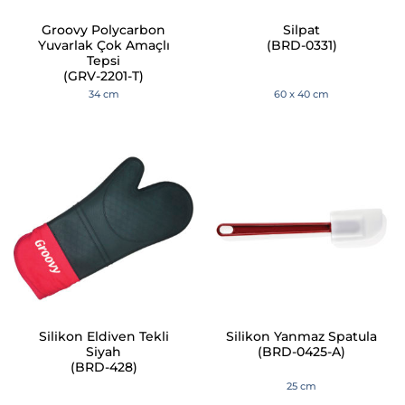
Groovy Polycarbon
Silpat
Yuvarlak Çok Amaçlı
(BRD-0331)
Tepsi
(GRV-2201-T)
34 cm
60 x 40 cm
Silikon Eldiven Tekli
Silikon Yanmaz Spatula
Siyah
(BRD-0425-A)
(BRD-428)
25 cm