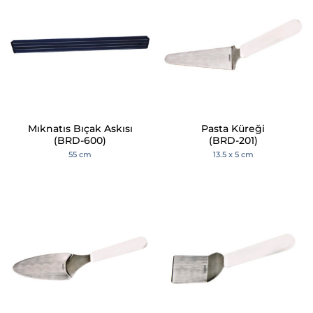
Mıknatıs Bıçak Askısı
Pasta Küreği
(BRD-600)
(BRD-201)
55 cm
13.5 x 5 cm