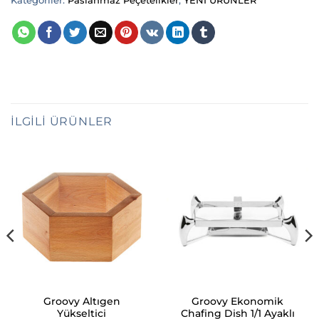
Kategoriler:
Paslanmaz Peçetelikler
,
YENİ ÜRÜNLER
İLGILI ÜRÜNLER
Groovy Altıgen
Groovy Ekonomik
Yükseltici
Chafing Dish 1/1 Ayaklı