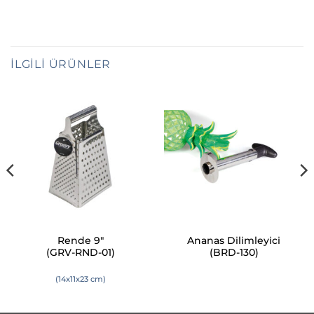
İLGILI ÜRÜNLER
Rende 9″
Ananas Dilimleyici
(GRV-RND-01)
(BRD-130)
(14x11x23 cm)