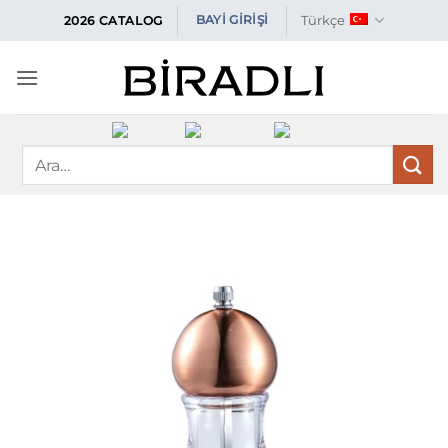
İçeriğe
Türkçe
BAYİ GİRİŞİ
2026 CATALOG
atla
Ara: