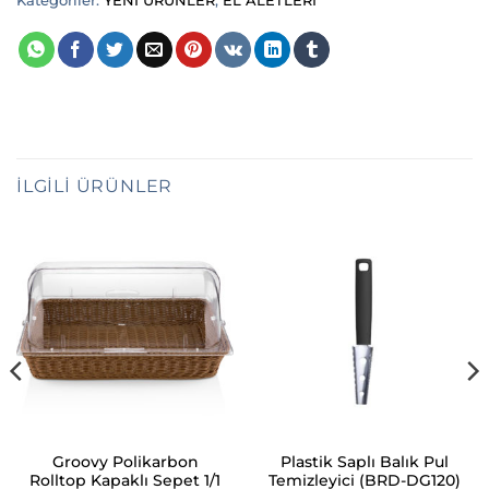
Kategoriler:
YENİ ÜRÜNLER
,
EL ALETLERİ
İLGILI ÜRÜNLER
Groovy Polikarbon
Plastik Saplı Balık Pul
Rolltop Kapaklı Sepet 1/1
Temizleyici (BRD-DG120)