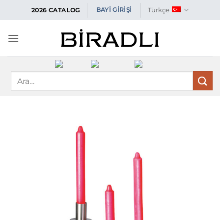
İçeriğe
Türkçe
BAYİ GİRİŞİ
2026 CATALOG
atla
Ara: