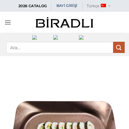
İçeriğe
Türkçe
BAYİ GİRİŞİ
2026 CATALOG
atla
Ara: